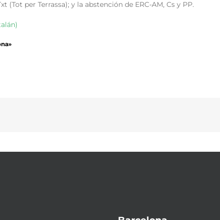
(Tot per Terrassa); y la abstención de ERC-AM, Cs y PP.
talán)
ona»