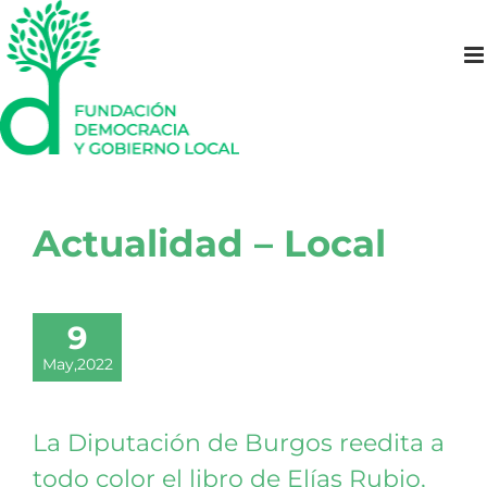
Saltar
al
contenido
Actualidad – Local
9
May,2022
La Diputación de Burgos reedita a
todo color el libro de Elías Rubio,