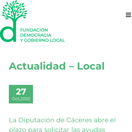
Saltar
al
contenido
Actualidad – Local
27
Oct,2020
La Diputación de Cáceres abre el
plazo para solicitar las ayudas