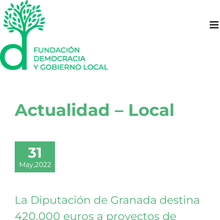
Saltar
al
contenido
Actualidad – Local
31
May,2022
La Diputación de Granada destina
420.000 euros a proyectos de