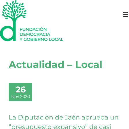
Saltar
al
contenido
Actualidad – Local
26
Nov,2020
La Diputación de Jaén aprueba un
“presupuesto expansivo” de casi