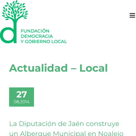
Saltar
al
contenido
Actualidad – Local
27
08,2014
La Diputación de Jaén construye
un Albergue Municipal en Noalejo