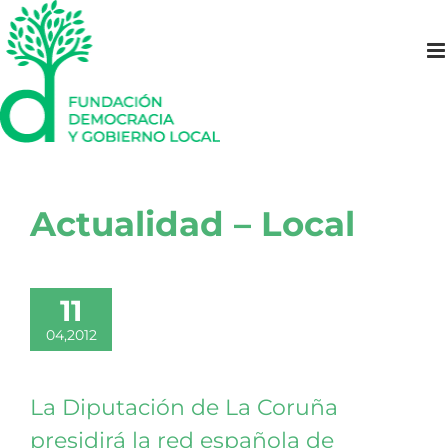
Saltar
al
contenido
Actualidad – Local
11
04,2012
La Diputación de La Coruña
presidirá la red española de