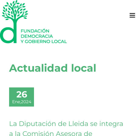
Saltar
al
contenido
Actualidad local
26
Ene,2024
La Diputación de Lleida se integra
a la Comisión Asesora de