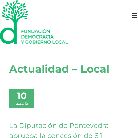
Saltar
al
contenido
Actualidad – Local
10
2,2015
La Diputación de Pontevedra
aprueba la concesión de 6,1