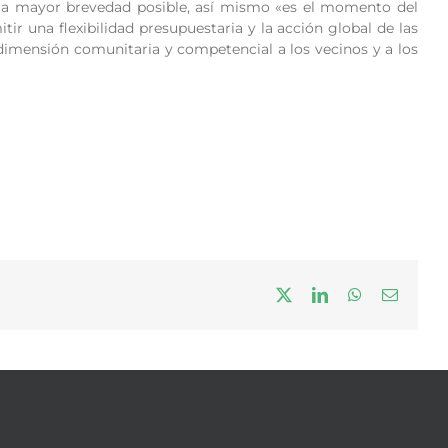
la mayor brevedad posible, así mismo «es el momento del
tir una flexibilidad presupuestaria y la acción global de las
 dimensión comunitaria y competencial a los vecinos y a los
X
LinkedIn
WhatsApp
Correo
electrón