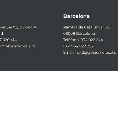
Barcelona
el Santo, 27, bajo A
Rambla de Catalunya, 126
id
08008 Barcelona
7 020 414
Teléfono:
934 022 244
@gobiernolocal.org
Fax: 934 022 292
Email:
fund@gobiernolocal.o