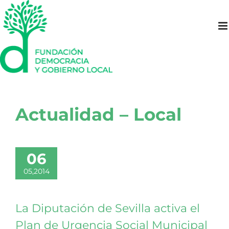
Saltar
al
contenido
Actualidad – Local
06
05,2014
La Diputación de Sevilla activa el
Plan de Urgencia Social Municipal