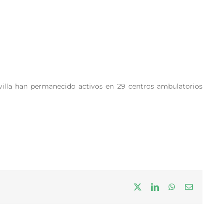
villa han permanecido activos en 29 centros ambulatorios
X
LinkedIn
WhatsApp
Correo
electrón