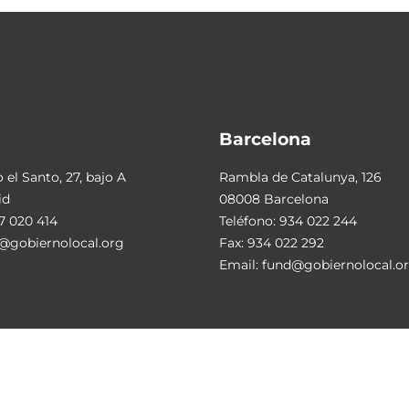
Barcelona
el Santo, 27, bajo A
Rambla de Catalunya, 126
id
08008 Barcelona
7 020 414
Teléfono:
934 022 244
@gobiernolocal.org
Fax: 934 022 292
Email:
fund@gobiernolocal.o