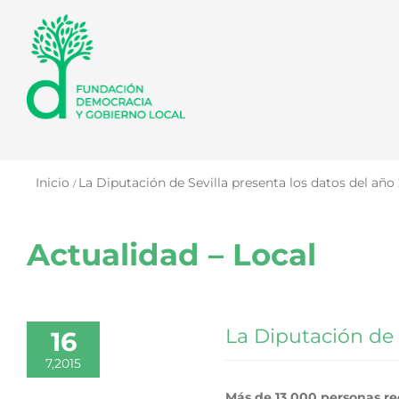
Saltar
al
contenido
Inicio
La Diputación de Sevilla presenta los datos del añ
Actualidad – Local
La Diputación de 
16
7,2015
Más de 13.000 personas rec