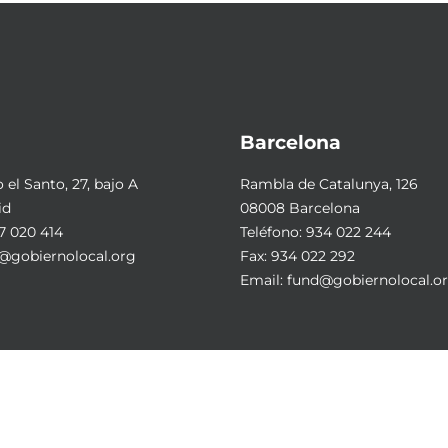
Barcelona
el Santo, 27, bajo A
Rambla de Catalunya, 126
id
08008 Barcelona
7 020 414
Teléfono:
934 022 244
@gobiernolocal.org
Fax: 934 022 292
Email:
fund@gobiernolocal.o