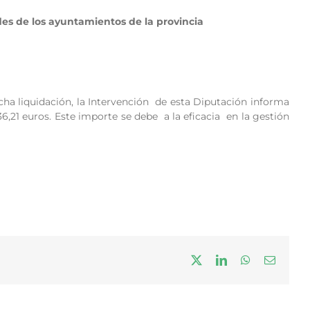
es de los ayuntamientos de la provincia
icha liquidación, la Intervención de esta Diputación informa
,21 euros. Este importe se debe a la eficacia en la gestión
X
LinkedIn
WhatsApp
Correo
electrón