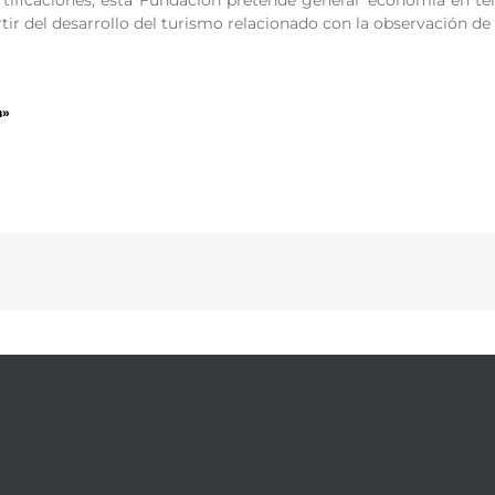
tificaciones, esta Fundación pretende generar economía en ter
tir del desarrollo del turismo relacionado con la observación de 
a»