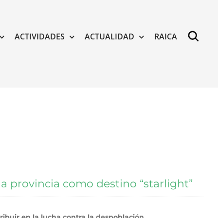
ACTIVIDADES
ACTUALIDAD
RAICA
la provincia como destino “starlight”
ibuir en la lucha contra la despoblación