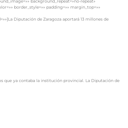
ground_image=»» background_repeat=»no-repeat»
color=»» border_style=»» padding=»» margin_top=»»
d=»»]La Diputación de Zaragoza aportará 13 millones de
 que ya contaba la institución provincial. La Diputación de