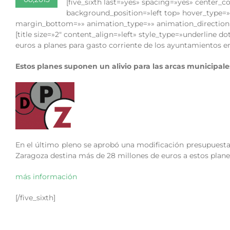
[five_sixth last=»yes» spacing=»yes» cente
background_position=»left top» hover_type=»
margin_bottom=»» animation_type=»» animation_direction=»
[title size=»2″ content_align=»left» style_type=»underline
euros a planes para gasto corriente de los ayuntamientos en e
Estos planes suponen un alivio para las arcas municipal
En el último pleno se aprobó una modificación presupuestar
Zaragoza destina más de 28 millones de euros a estos planes 
más información
[/five_sixth]