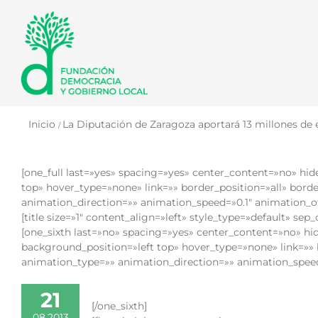
Saltar
al
contenido
Inicio
La Diputación de Zaragoza aportará 13 millones de 
[one_full last=»yes» spacing=»yes» center_content=»no» 
top» hover_type=»none» link=»» border_position=»all» bor
animation_direction=»» animation_speed=»0.1″ animation_off
[title size=»1″ content_align=»left» style_type=»default» sep
[one_sixth last=»no» spacing=»yes» center_content=»no»
background_position=»left top» hover_type=»none» link=»»
animation_type=»» animation_direction=»» animation_speed=
21
[/one_sixth]
08,2013