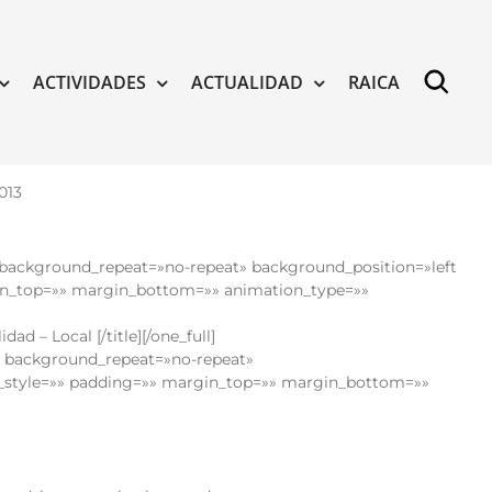
ACTIVIDADES
ACTUALIDAD
RAICA
013
 background_repeat=»no-repeat» background_position=»left
rgin_top=»» margin_bottom=»» animation_type=»»
d – Local [/title][/one_full]
» background_repeat=»no-repeat»
er_style=»» padding=»» margin_top=»» margin_bottom=»»