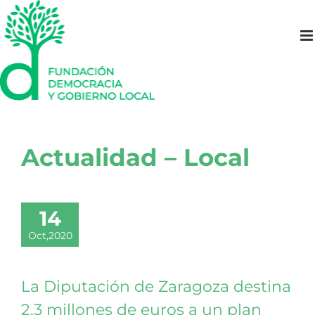
Saltar
al
contenido
Actualidad – Local
14
Oct,2020
La Diputación de Zaragoza destina
2,3 millones de euros a un plan