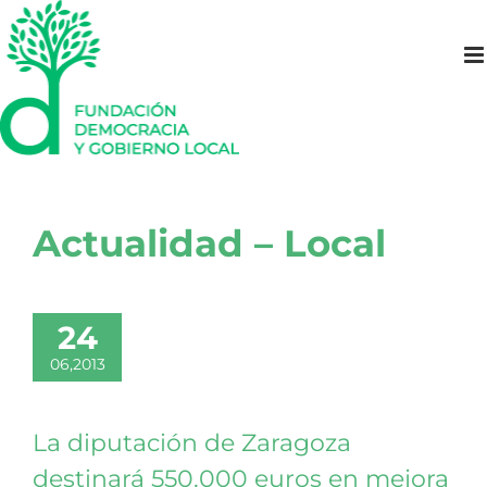
Saltar
al
contenido
Actualidad – Local
24
06,2013
La diputación de Zaragoza
destinará 550.000 euros en mejora