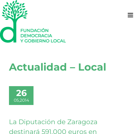
Saltar
al
contenido
Actualidad – Local
26
05,2014
La Diputación de Zaragoza
destinará 591.000 euros en