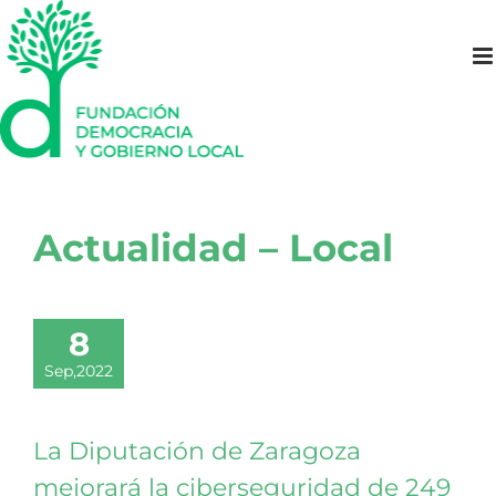
Saltar
al
contenido
Actualidad – Local
8
Sep,2022
La Diputación de Zaragoza
mejorará la ciberseguridad de 249