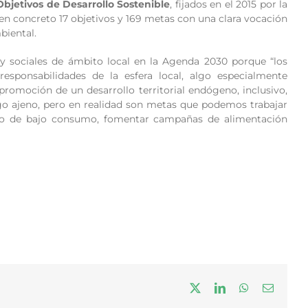
Objetivos de Desarrollo Sostenible
, fijados en el 2015 por la
en concreto 17 objetivos y 169 metas con una clara vocación
biental.
y sociales de ámbito local en la Agenda 2030 porque “los
esponsabilidades de la esfera local, algo especialmente
 promoción de un desarrollo territorial endógeno, inclusivo,
go ajeno, pero en realidad son metas que podemos trabajar
no de bajo consumo, fomentar campañas de alimentación
X
LinkedIn
WhatsApp
Correo
electrón