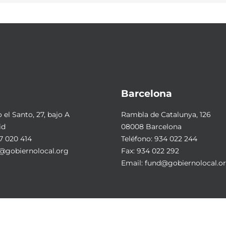
Barcelona
el Santo, 27, bajo A
Rambla de Catalunya, 126
id
08008 Barcelona
7 020 414
Teléfono:
934 022 244
@gobiernolocal.org
Fax: 934 022 292
Email:
fund@gobiernolocal.o