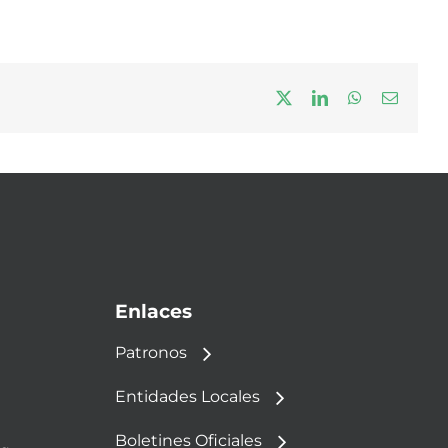
X
LinkedIn
WhatsApp
Correo
electrón
Enlaces
Patronos
Entidades Locales
Boletines Oficiales