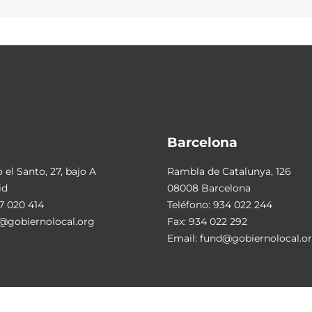
Barcelona
el Santo, 27, bajo A
Rambla de Catalunya, 126
id
08008 Barcelona
7 020 414
Teléfono:
934 022 244
@gobiernolocal.org
Fax: 934 022 292
Email:
fund@gobiernolocal.o