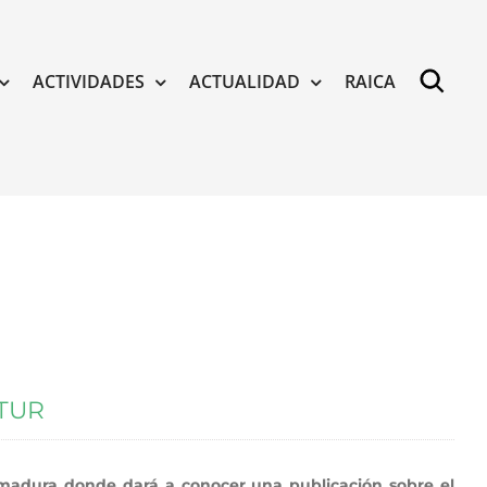
ACTIVIDADES
ACTUALIDAD
RAICA
ITUR
remadura donde dará a conocer una publicación sobre el