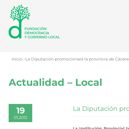
Saltar
al
contenido
Inicio
La Diputación promocionará la provincia de Cácere
Actualidad – Local
La Diputación pr
19
01,2012
La Institución Provincial