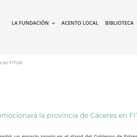
LA FUNDACIÓN
ACENTO LOCAL
BIBLIOTECA
s en FITUR
omocionará la provincia de Cáceres en F
 tendrá un espacio propio en el stand del Gobierno de Ext