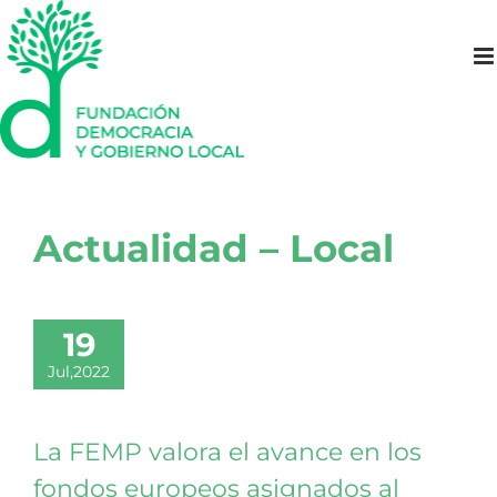
Saltar
al
contenido
Actualidad – Local
19
Jul,2022
La FEMP valora el avance en los
fondos europeos asignados al