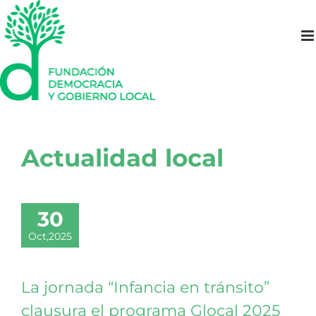
Saltar
al
contenido
Actualidad local
30
Oct,2025
La jornada “Infancia en tránsito”
clausura el programa Glocal 2025