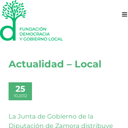
Saltar
al
contenido
Actualidad – Local
25
10,2012
La Junta de Gobierno de la
Diputación de Zamora distribuye