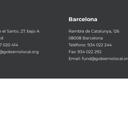
Barcelona
el Santo, 27, bajo A
Rambla de Catalunya, 126
id
08008 Barcelona
7 020 414
Teléfono:
934 022 244
@gobiernolocal.org
Fax: 934 022 292
Email:
fund@gobiernolocal.o