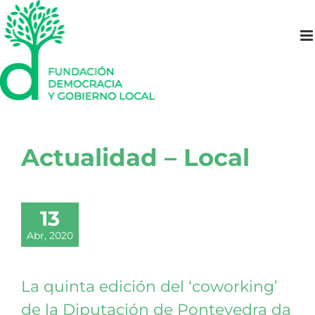
Saltar
al
contenido
Actualidad – Local
13
Abr, 2020
La quinta edición del ‘coworking’
de la Diputación de Pontevedra da