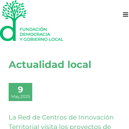
Saltar
al
contenido
Actualidad local
9
May,2025
La Red de Centros de Innovación
Territorial visita los proyectos de