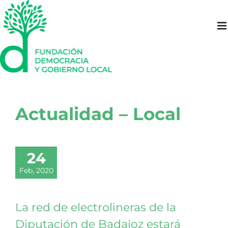
Saltar
al
contenido
Actualidad – Local
24
Feb, 2020
La red de electrolineras de la
Diputación de Badajoz estará