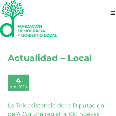
Saltar
al
contenido
Actualidad – Local
4
Abr, 2020
La Teleasistencia de la Diputación
de A Coruña registra 108 nuevas