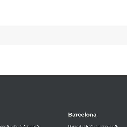
Barcelona
el Santo, 27, bajo A
Rambla de Catalunya, 126