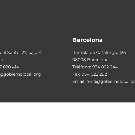
Barcelona
el Santo, 27, bajo A
Rambla de Catalunya, 126
id
08008 Barcelona
7 020 414
Teléfono:
934 022 244
@gobiernolocal.org
Fax: 934 022 292
Email:
fund@gobiernolocal.o