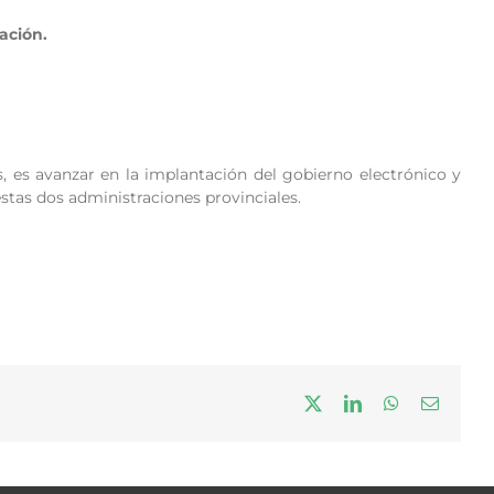
ación.
, es avanzar en la implantación del gobierno electrónico y
stas dos administraciones provinciales.
X
LinkedIn
WhatsApp
Correo
electrón