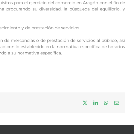
uisitos para el ejercicio del comercio en Aragón con el fin de
ma procurando su diversidad, la búsqueda del equilibrio, y
ecimiento y de prestación de servicios.
ón de mercancías o de prestación de servicios al público, así
d con lo establecido en la normativa específica de horarios
rdo a su normativa específica.
X
LinkedIn
WhatsApp
Correo
electrón