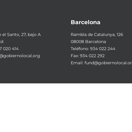
Barcelona
el Santo, 27, bajo A
Rambla de Catalunya, 126
id
08008 Barcelona
7 020 414
Teléfono:
934 022 244
@gobiernolocal.org
Fax: 934 022 292
Email:
fund@gobiernolocal.o