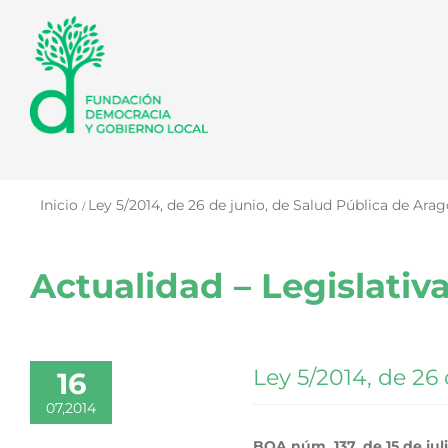
Saltar
al
contenido
Inicio
Ley 5/2014, de 26 de junio, de Salud Pública de Arag
Actualidad – Legislativ
Ley 5/2014, de 26
16
07,2014
BOA núm. 137, de 15 de jul