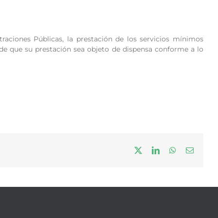
raciones Públicas, la prestación de los servicios mínimos
ad de que su prestación sea objeto de dispensa conforme a lo
X
LinkedIn
WhatsApp
Correo
electrón