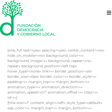
Saltar
al
contenido
[one_full last=»yes» spacing=»yes» center_content=»no»
hide_on_mobile=»no» background_color=»»
background_image=»» background_repeat=»no-
repeat» background_position=»left top»
hover_type=»none» link=»» border_position=»all»
border_size=»0px» border_color=»» border_style=»»
padding=»» margin_top=»» margin_bottom=»»
animation_type=»» animation_direction=»»
animation_speed=»0.1″ animation_offset=»» class=»»
id=»»]
[title size=»1″ content_align=»left» style_type=»default»
sep_color=»» margin_top=»» margin_bottom=»»