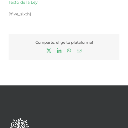
Texto de la Ley
[/five_sixth]
Comparte, elige tu plataforma!
X
LinkedIn
WhatsApp
Correo
electrónico