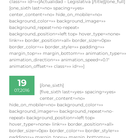
class=»» id=»»]Actualidad – Legislativa [/title][/one_full]
[one_sixth last=»no» spacing=»yes»
center_content=»no» hide_on_mobile=»no»
background_color=»» background_image=»»
background_repeat=»no-repeat»
background_position=»left top» hover_type=»none»
link=»» border_position=»all» border_size=»0px»
border_color=»» border_style=»» padding=»»
margin_top=»» margin_bottom=»» animation_type=»»
animation_direction=»» animation_speed=»0.1″
animation_offset=»» class=»» id=»»]
19
[/one_sixth]
07,2016
[five_sixth last=»yes» spacing=»yes»
center_content=»no»
hide_on_mobile=»no» background_color=»»
background_image=»» background_repeat=»no-
repeat» background_position=»left top»
hover_type=»none» link=»» border_position=»all»
border_size=»0px» border_color=»» border_style=»»
padding=»» margin_top=»» margin_bottom=»»