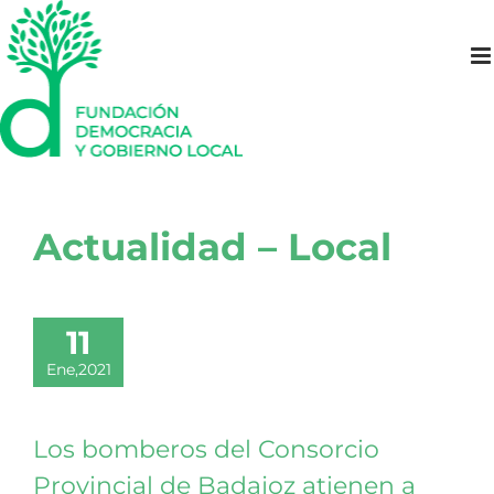
Saltar
al
contenido
Actualidad – Local
11
Ene,2021
Los bomberos del Consorcio
Provincial de Badajoz atienen a