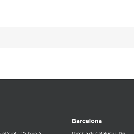
Barcelona
el Santo, 27, bajo A
Rambla de Catalunya, 126