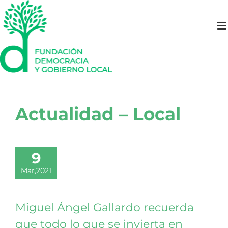
Saltar
al
contenido
Actualidad – Local
9
Mar,2021
Miguel Ángel Gallardo recuerda
que todo lo que se invierta en