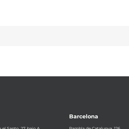
Barcelona
el Santo, 27, bajo A
Rambla de Catalunya, 126