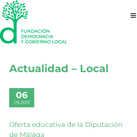
Saltar
al
contenido
Actualidad – Local
06
09,2013
Oferta educativa de la Diputación
de Málaga