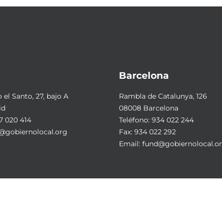
Barcelona
el Santo, 27, bajo A
Rambla de Catalunya, 126
id
08008 Barcelona
7 020 414
Teléfono:
934 022 244
@gobiernolocal.org
Fax: 934 022 292
Email:
fund@gobiernolocal.o