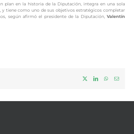
plan en la historia de la Diputación, integra en una sola
, y tiene como uno de sus objetivos estratégicos completar
os, según afirmó el presidente de la Diputación,
Valentín
X
LinkedIn
WhatsApp
Correo
electrón