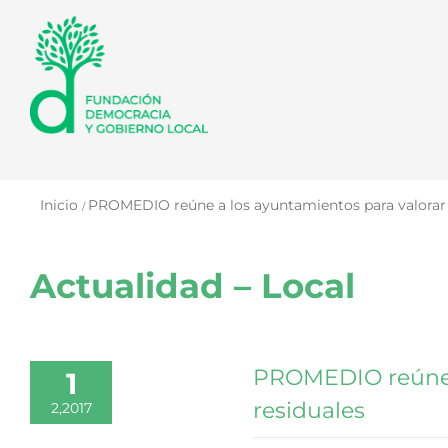
Saltar
al
contenido
Inicio
PROMEDIO reúne a los ayuntamientos para valorar e
Actualidad – Local
PROMEDIO reúne a
1
residuales
2,2017