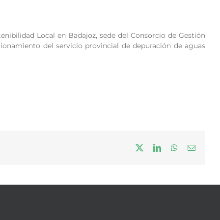
enibilidad Local en Badajoz, sede del Consorcio de Gestión
onamiento del servicio provincial de depuración de aguas
X
LinkedIn
WhatsApp
Correo
electrón