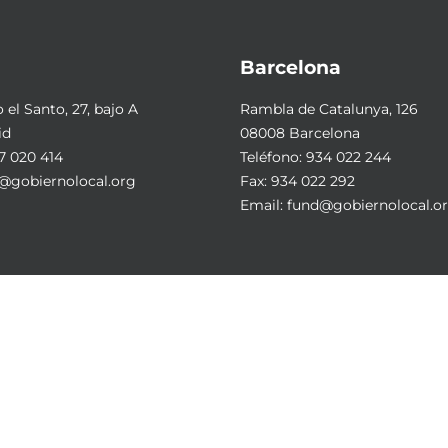
Barcelona
el Santo, 27, bajo A
Rambla de Catalunya, 126
id
08008 Barcelona
7 020 414
Teléfono:
934 022 244
@gobiernolocal.org
Fax: 934 022 292
Email:
fund@gobiernolocal.o