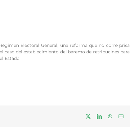
 Régimen Electoral General, una reforma que no corre prisa
 el caso del establecimiento del baremo de retribucines para
el Estado.
X
LinkedIn
WhatsApp
Correo
electrón