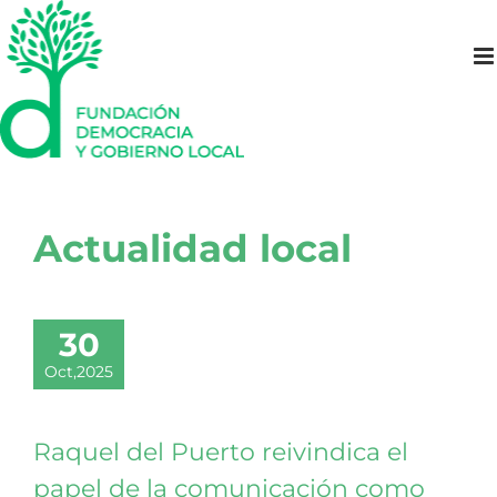
Saltar
al
contenido
Actualidad local
30
Oct,2025
Raquel del Puerto reivindica el
papel de la comunicación como