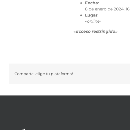
Fecha
:
8 de enero de 2024, 16
Lugar
:
«online»
«acceso restringido»
Comparte, elige tu plataforma!