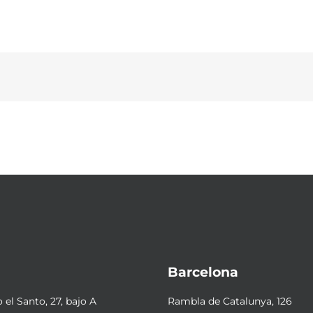
Barcelona
el Santo, 27, bajo A
Rambla de Catalunya, 126