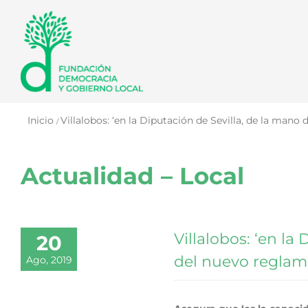
Saltar
al
contenido
Inicio
Villalobos: ‘en la Diputación de Sevilla, de la ma
Actualidad – Local
Villalobos: ‘en l
20
del nuevo reglame
Ago, 2019