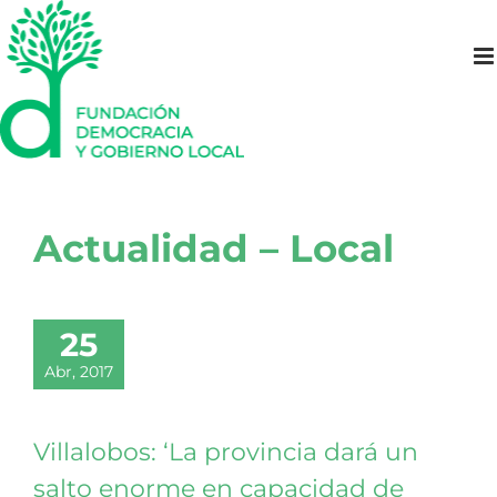
Saltar
al
contenido
Actualidad – Local
25
Abr, 2017
Villalobos: ‘La provincia dará un
salto enorme en capacidad de