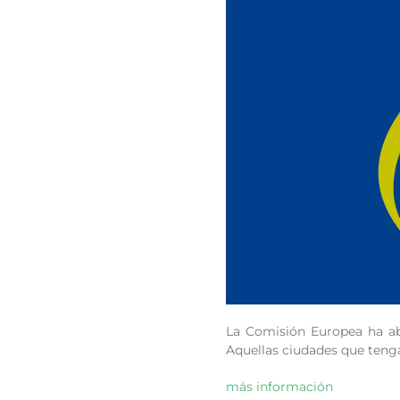
La Comisión Europea ha abi
Aquellas ciudades que tenga
más información