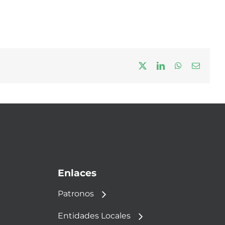
X
LinkedIn
WhatsApp
Correo
electrón
Enlaces
Patronos
Entidades Locales