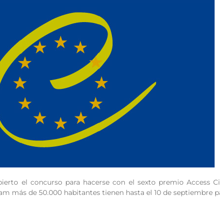
erto el concurso para hacerse con el sexto premio Access Cit
m más de 50.000 habitantes tienen hasta el 10 de septiembre pa